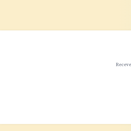
SAIT
DU
BRAQUAGE
ÉCLAIR
Receve