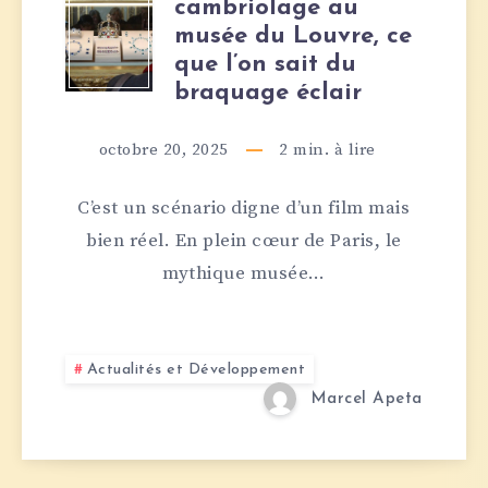
cambriolage au
INSOLITE
musée du Louvre, ce
:
que l’on sait du
braquage éclair
CAMBRIOLAGE
octobre 20, 2025
2
min. à lire
AU
C’est un scénario digne d’un film mais
MUSÉE
bien réel. En plein cœur de Paris, le
DU
mythique musée…
LOUVRE,
CE
Actualités et Développement
Marcel Apeta
QUE
L’ON