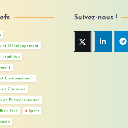
efs
Suivez-nous !
h
Twitter
Linkedin
Tel
Suivez-
Venez
Suivez-
és et Développement
moi
me
moi
!
rendre
!
t Tradition
visite
!
sement
 et Environnement
 et Carrières
n et Entrepreneuriat
Bien-être
Sport
rized