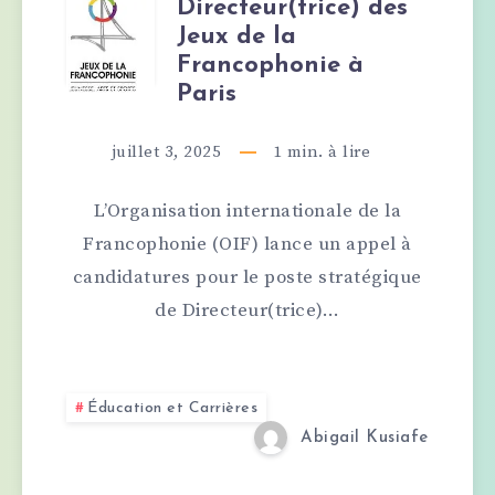
Directeur(trice) des
L’OIF
Jeux de la
RECRUTE
Francophonie à
Paris
UN(E)
juillet 3, 2025
1
min. à lire
DIRECTEUR(TRI
L’Organisation internationale de la
DES
Francophonie (OIF) lance un appel à
JEUX
candidatures pour le poste stratégique
de Directeur(trice)…
DE
LA
Éducation et Carrières
FRANCOPHONI
Abigail Kusiafe
À