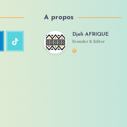
A propos
Djeli AFRIQUE
Djeli
egram
TikTok
Founder & Editor
Suivez-
moi
Website:
!
AFRIQUE
https://djeliafrique.com