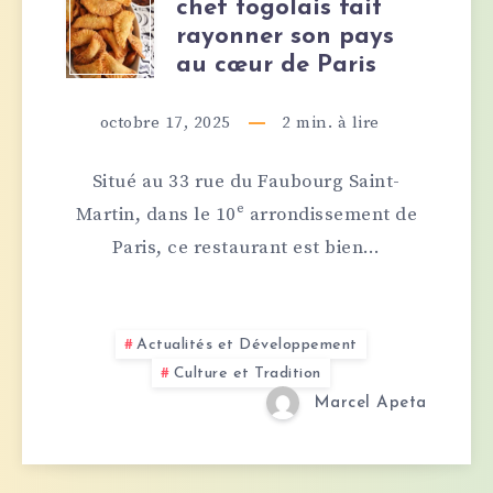
GASTRONOMIE
chef togolais fait
rayonner son pays
:
au cœur de Paris
UN
octobre 17, 2025
2
min. à lire
CHEF
Situé au 33 rue du Faubourg Saint-
TOGOLAIS
Martin, dans le 10ᵉ arrondissement de
Paris, ce restaurant est bien…
FAIT
RAYONNER
Actualités et Développement
SON
Culture et Tradition
Marcel Apeta
PAYS
AU