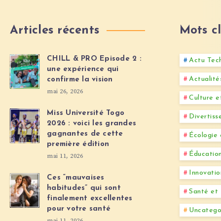
Articles récents
Mots cl
CHILL & PRO Episode 2 :
Actu Tec
une expérience qui
Actualit
confirme la vision
mai 26, 2026
Culture e
Miss Université Togo
Divertis
2026 : voici les grandes
gagnantes de cette
Écologie
première édition
Éducation
mai 11, 2026
Innovatio
Ces “mauvaises
habitudes” qui sont
Santé et 
finalement excellentes
pour votre santé
Uncatego
mai 11, 2026