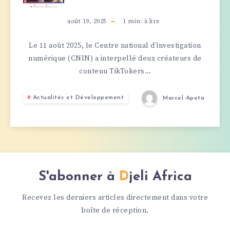
AU
août 19, 2025
1
min. à lire
RÉEL
Le 11 août 2025, le Centre national d’investigation
numérique (CNIN) a interpellé deux créateurs de
:
contenu TikTokers…
DEUX
Actualités et Développement
Marcel Apeta
TIKTOKERS
BÉNINOIS
ARRÊTÉS
S'abonner à
Djeli Africa
POUR
Recevez les derniers articles directement dans votre
«
boîte de réception.