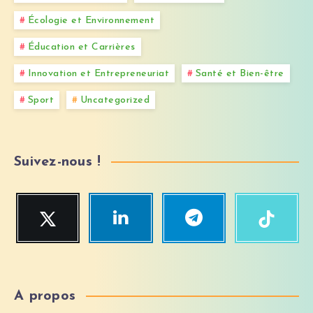
Écologie et Environnement
Éducation et Carrières
Innovation et Entrepreneuriat
Santé et Bien-être
Sport
Uncategorized
Suivez-nous !
Twitter
Linkedin
Telegram
TikTok
Suivez-
Venez
Suivez-
Suivez-
moi
me
moi
moi
!
rendre
!
!
visite
!
A propos