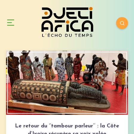
Le retour du ‘’tambour parleur’’ : la Côte
d’Ivoire récupère sa voix volée