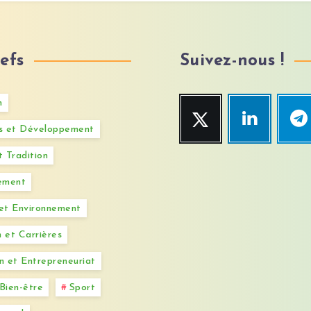
efs
Suivez-nous !
h
Twitter
Linkedin
Tel
Suivez-
Venez
Suivez-
és et Développement
moi
me
moi
!
rendre
!
t Tradition
visite
!
sement
 et Environnement
 et Carrières
n et Entrepreneuriat
Bien-être
Sport