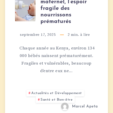
maternel, l’espoir
KENYA
fragile des
:
nourrissons
prématurés
DON
septembre 17, 2025
2
min. à lire
DE
Chaque année au Kenya, environ 134
LAIT
000 bébés naissent prématurément.
MATERNEL,
Fragiles et vulnérables, beaucoup
d’entre eux ne…
L’ESPOIR
FRAGILE
Actualités et Développement
DES
Santé et Bien-être
Marcel Apeta
NOURRISSONS