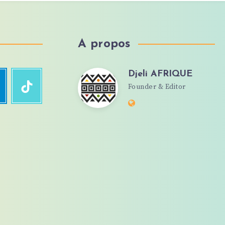
A propos
Djeli AFRIQUE
Djeli
egram
TikTok
Founder & Editor
Suivez-
moi
Website:
!
AFRIQUE
https://djeliafrique.com